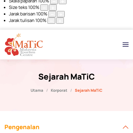
Skala paparan
100
%
Size teks
100
%
Jarak barisan
100
%
Jarak tulisan
100
%
Sejarah MaTiC
Utama
Korporat
Sejarah MaTiC
Pengenalan