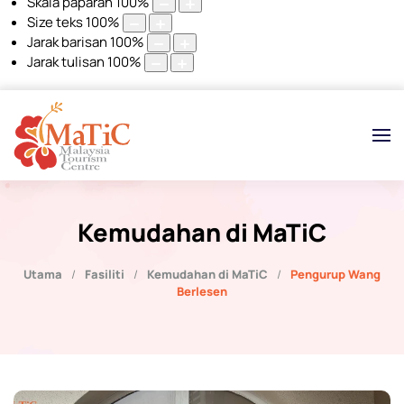
Skala paparan
100
%
Size teks
100
%
Jarak barisan
100
%
Jarak tulisan
100
%
Kemudahan di MaTiC
Utama
Fasiliti
Kemudahan di MaTiC
Pengurup Wang
Berlesen