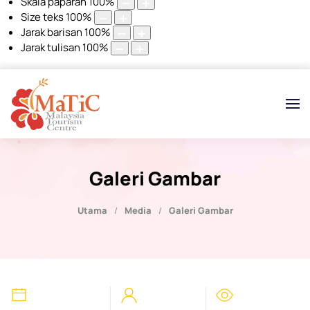
Skala paparan
100
%
Size teks
100
%
Jarak barisan
100
%
Jarak tulisan
100
%
Galeri Gambar
Utama
Media
Galeri Gambar