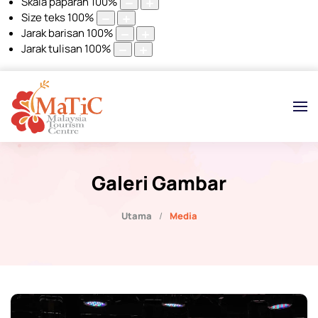
Skala paparan
100
%
Size teks
100
%
Jarak barisan
100
%
Jarak tulisan
100
%
Galeri Gambar
Utama
Media