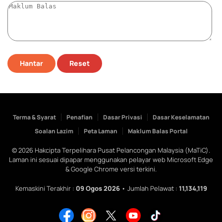
Hantar
Reset
Terma & Syarat
Penafian
Dasar Privasi
Dasar Keselamatan
Soalan Lazim
Peta Laman
Maklum Balas Portal
©
2026
Hakcipta Terpelihara Pusat Pelancongan Malaysia (MaTiC).
Laman ini sesuai dipapar menggunakan pelayar web Microsoft Edge
& Google Chrome versi terkini.
Kemaskini Terakhir :
09 Ogos 2026
• Jumlah Pelawat :
11,134,119