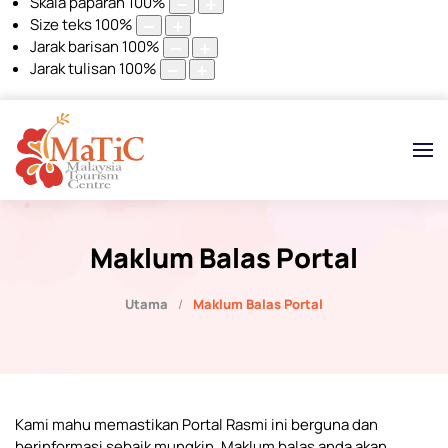
Skala paparan
100
%
Size teks
100
%
Jarak barisan
100
%
Jarak tulisan
100
%
Maklum Balas Portal
Utama
Maklum Balas Portal
Kami mahu memastikan Portal Rasmi ini berguna dan
berinformasi sebaik mungkin. Maklum balas anda akan