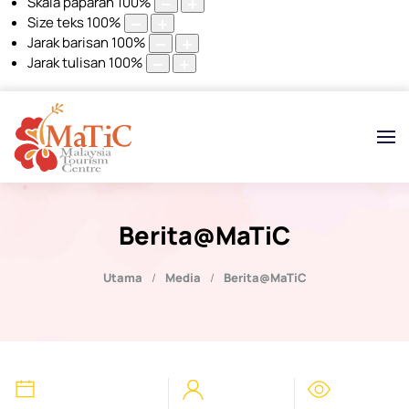
Skala paparan
100
%
Size teks
100
%
Jarak barisan
100
%
Jarak tulisan
100
%
Berita@MaTiC
Utama
Media
Berita@MaTiC