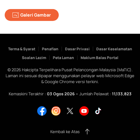
Galeri Gambar
Terma & Syarat
Penafian
Dasar Privasi
Dasar Keselamatan
Soalan Lazim
Peta Laman
Maklum Balas Portal
©
2026
Hakcipta Terpelihara Pusat Pelancongan Malaysia (MaTiC).
Laman ini sesuai dipapar menggunakan pelayar web Microsoft Edge
& Google Chrome versi terkini.
Kemaskini Terakhir :
03 Ogos 2026
• Jumlah Pelawat :
11,133,823
Kembali ke Atas