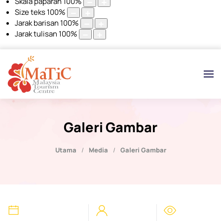
Skala paparan
100
%
Size teks
100
%
Jarak barisan
100
%
Jarak tulisan
100
%
Galeri Gambar
Utama
Media
Galeri Gambar