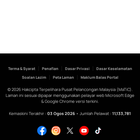
Terma & Syarat
Penafian
Dasar Privasi
Dasar Keselamatan
Soalan Lazim
Peta Laman
Maklum Balas Portal
©
2026
Hakcipta Terpelihara Pusat Pelancongan Malaysia (MaTiC).
Laman ini sesuai dipapar menggunakan pelayar web Microsoft Edge
& Google Chrome versi terkini.
Kemaskini Terakhir :
03 Ogos 2026
• Jumlah Pelawat :
11,133,781